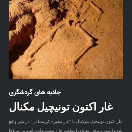
جاذبه های گردشگری
غار اکتون تونیچیل مکنال
غار اکتون تونیچیل موکنال یا “غار مقبره کریستالی” در بلیز واقع
شده است و محل بقایای اسکلت ها و مصنوعات باستانی مایاها