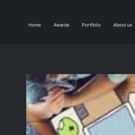
Skip
to
content
Home
Awards
Portfolio
About us
View
Larger
Image