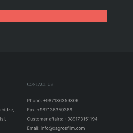
CONTACT US
Phone: +987136359306
ubidze,
Fax: +987136359366
isi,
Customer affairs: +989173151194
Email: info@xagrosfilm.com