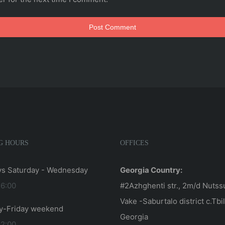
G HOURS
OFFICES
s Saturday - Wednesday
Georgia Country:
16:00
#2Azhghenti str., 2m/d Nutss
Vake -Saburtalo district c.Tbil
y-Friday weekend
Georgia
12:00