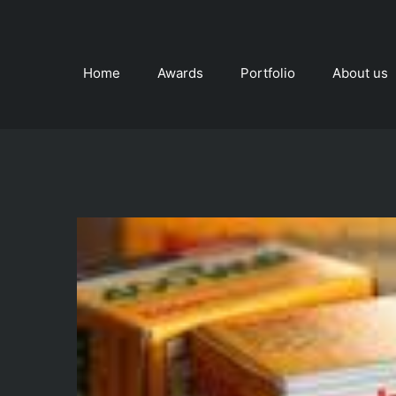
Skip
to
content
Home
Awards
Portfolio
About us
View
Larger
Image