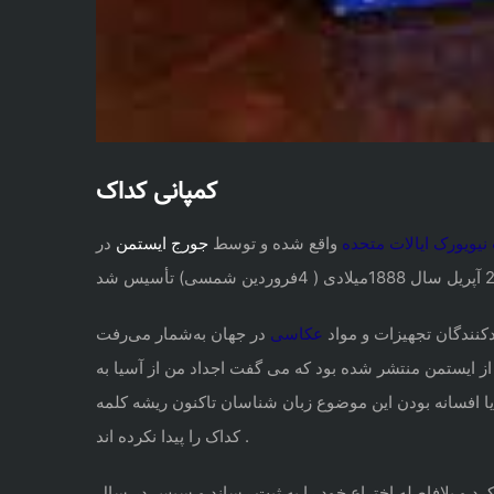
کمپانی کداک
نیو
یورک
ایالا
ت متحده
واقع شده و توسط
جورج ایستمن
در
دکنندگان تجهیزات و مواد
عکا
سی
در جهان به‌شمار می‌رفت
 ایستمن منتشر شده بود که می گفت اجداد من از آسیا به
یا افسانه بودن این موضوع زبان شناسان تاکنون ریشه کلمه
کداک را پیدا نکرده اند .
د و بلافاصله اختراع خود را به ثبت رساند و سپس در سال