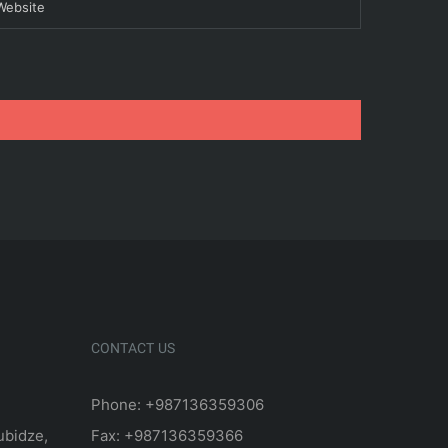
CONTACT US
Phone: +987136359306
ubidze,
Fax: +987136359366