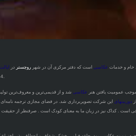
د خام و خدمات
عکاس
ی
است که دفتر مرکزی آن در شهر
روچستر
در
ایالت 
24 آپریل سال 1888میلادی ( 4فروردین شمسی) تأسیس شد.
موجب عمومیت یافتن هنر
عک
اسی
شد و از قدیمی‌ترین و معروف‌ترین تولی
ز
دور
بینهای
این شرکت تصویربرداری شد. در فضای مجازی ترجمه نامه‌ای از
رقی است . کداک نیز در زبان ما به معنای کودک است . صرفنظر از حقیقت 
زی در زمینه عکاسی بود، حلقه فیلمی خشک،شفاف و انعطاف پذیر اختراع کر