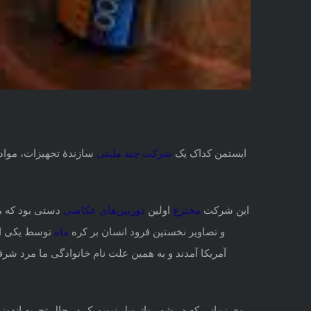
ایستمن کداک یک
شر
کت چند ملیتی
سازندهٔ تجهیزات، موا
این شرکت
مختر
ع
اولین
دوربین‌ها
ی عکاسی
دستی بود که 
و تصاویر نخستین فرود انسان بر کره
م
اه
توسط یکی ا
آمریکا آمدند و به همین علت نام خانوادگی ما مرد ش
وی زمانی که در شهر واترویل نیویورک در حال تجربه اندو