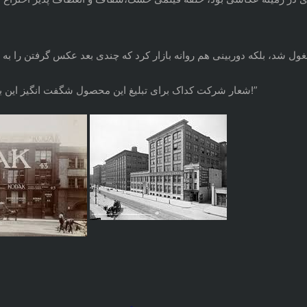
شعار شرکت کداک برای تبلیغ این محصول شگفت انگیز این بود:” شما دکمه را فشار دهید، ما بقیه کارها را انجام میدهیم!”