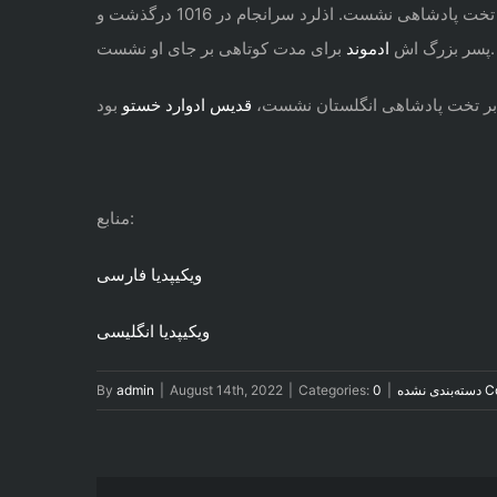
به جانشینی سوین برخاسته بود، با فشار بزرگان انگلیسی بر تخت پادشاهی نشست. اذلرد سرانجام در 1016 درگذشت و
برای مدت کوتاهی بر جای او نشست.
پسر بزرگ اش
ادموند
ه بر تخت پادشاهی انگلستان نشست،
قدیس ادوارد خستو
منابع:
ویکیپدیا فارسی
ویکیپدیا انگلیسی
0 
دسته‌بندی نشده
|
Categories:
|
August 14th, 2022
|
admin
By