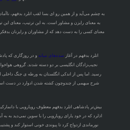
بخش «un» به معنای بدی، شر و «ræd» به معنای رایزن و مشاور است. به این ترتیب، معنای ا
معنای کسی را به دست دهد که از مشاوران و رایزنان بدفکر و
اتلرد بدفهم در آغاز
و در روزگاری که پاد
سده‌های
میانه
نجیب‌زادگان انگلیسی بر دو دسته شدند. گروهی هواخوا
رسید. اما پس از اندکی انگلستان به ورطه ی جنگ داخلی افتاد. پادشاهی ادوارد چندان 
شرح مبهمی از چندوچون کشته شدن ادوارد در دست است ام
بیش‌تر پادشاهی اتلرد بدفهم معطوف رویارویی با دانمارکیان بود. قتل‌عام دانمارکیان
اذلرد که در خود یارای رویارویی را با سوین نمی‌دید به 
نورماندی ازدواج کرد تا پیوندی خونی استوار کند و پشتیب