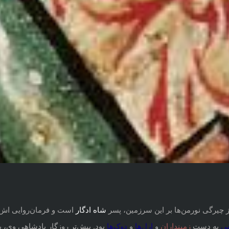
ز چیرگی نورمن‌ها بر این سرزمین، پسر
شاه ادگار
است و فرمان‌روایی اش 
به دست
و
و
بود. بیش‌تر روزگار پادشاهی وی، ب
ی
زمیندا
ران
ارل‌ه
ا
دوک‌
ها