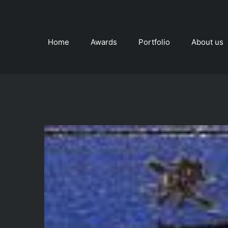
Skip
to
content
Home
Awards
Portfolio
About us
View
Larger
Image