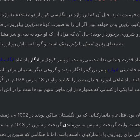
به چشم می‌آید و از همین رو ای بسا لقب اتلرد بدفهم، ناآماده فهمیده شود. حال آن که این واژه در انگلیسی کهن از دو
Unready
Unraed واژه‌ای است که در انگلیسی امروز بسیار همانند واژه ی
ین ترکیب
رایزنِ بدی
خواهد بود. اگر آن را به صورت کوتاه
بدرایزن
بیاوریم در 
 شروری برخوردار بوده؛ حال آن که مراد آن که او خود به بدی و شر مشاور 
است و گویا لقب اش رویارو با نام اش در باره ی او رواج یافته.
دو بخش «Æþel» و «ræd» به معنای
رایزن اصیل
یا
رایزن نیک
شاه قدرت چندانی نداشت می‌زیست. او پسر کوچک‌تر
ادگار
پادشاه
انگلستا
ن
ه جانشینی
پسر بزرگ‌تر ادگار بودند و گروهی دیگر پشتیبان برادر ناتن
ادوار
د
به درازا نکشید و او در 18 مارس 978 م. در کُرف کشته شد. از همین رو به
ا یکی از کسانی که همواره در این ماجرا متهم بوده است برادر اش اثل
ی که در انگلستان ساکن بودند در 1002 م.، زمینه‌ساز یورش‌های پسین آن‌ها به سرکردگی
به آبخست وایت گریخت و سپس به
نورماندی
گریخت و سوین در 1013 م. به عنوان پادشاه انگلستان پذیرفته شد. اذلرد که با
انی برای رویاروی با دانمارکیان داشته باشد. اما تا هنگامی که سوین بر تخ