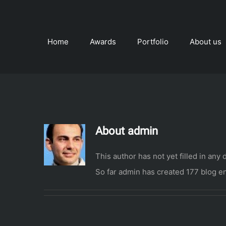
Skip
to
content
Home
Awards
Portfolio
About us
About
admin
This author has not yet filled in any d
So far admin has created 177 blog en