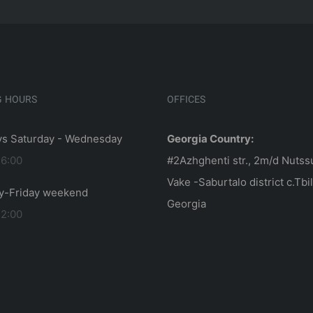
G HOURS
OFFICES
s Saturday - Wednesday
Georgia Country:
16:00
#2Azhghenti str., 2m/d Nutss
Vake -Saburtalo district c.Tbil
y-Friday weekend
Georgia
12:00