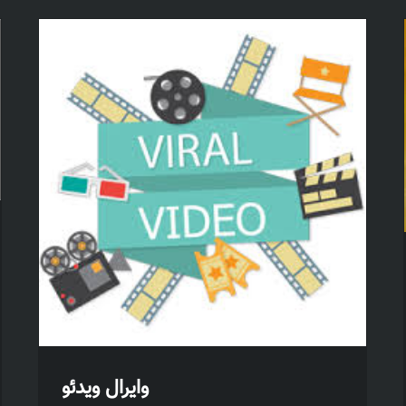
وایرال ویدئو