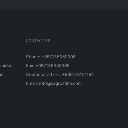
CONTACT US
Phone: +987136359306
ubidze,
Fax: +987136359366
isi,
Customer affairs: +989173151194
Email: info@xagrosfilm.com