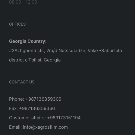
08:00 - 12:00
OFFICES
Georgia Country:
#2Azhghenti str., 2m/d Nutssubidze, Vake -Saburtalo
district c.Tbilisi, Georgia
CONTACT US
Phone: +987136359306
Fax: +987136359366
Customer affairs: +989173151194
Email: info@xagrosfilm.com